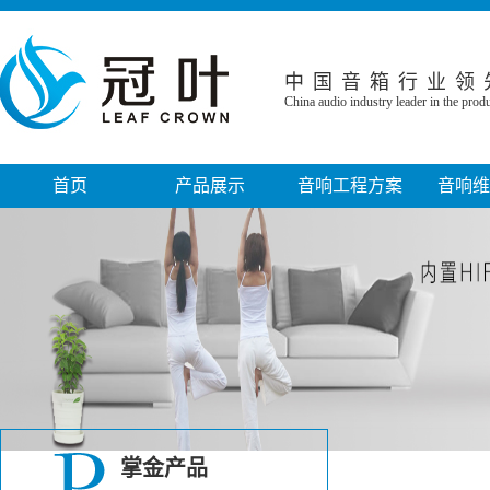
中国音箱行业领
China audio industry leader in the pro
首页
产品展示
音响工程方案
音响维
音箱系列
家庭影院音响工程
音响故障
功放系列
小型电影院工程
音响保修
话筒系列
KTV娱乐工程
音响工程
调音台系列
会议室音响工程
专业音响设
线性阵列音箱
政府机关音响工程
音响周边设备系列
教堂音响工程
掌金产品