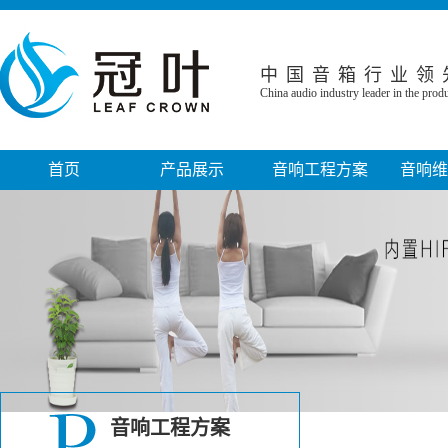
中国音箱行业领
China audio industry leader in the pro
首页
产品展示
音响工程方案
音响维
音箱系列
家庭影院音响工程
音响故障
功放系列
小型电影院工程
音响保修
话筒系列
KTV娱乐工程
音响工程
调音台系列
会议室音响工程
专业音响设
线性阵列音箱
政府机关音响工程
音响周边设备系列
教堂音响工程
音响工程方案